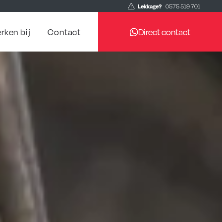
Lekkage?
0575 519 701
rken bij
Contact
Direct contact