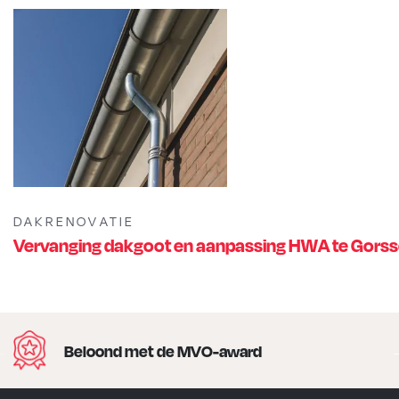
DAKRENOVATIE
Vervanging dakgoot en aanpassing HWA te Gorss
Beloond met de MVO-award