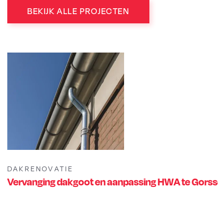
BEKIJK ALLE PROJECTEN
DAKRENOVATIE
Vervanging dakgoot en aanpassing HWA te Gorss