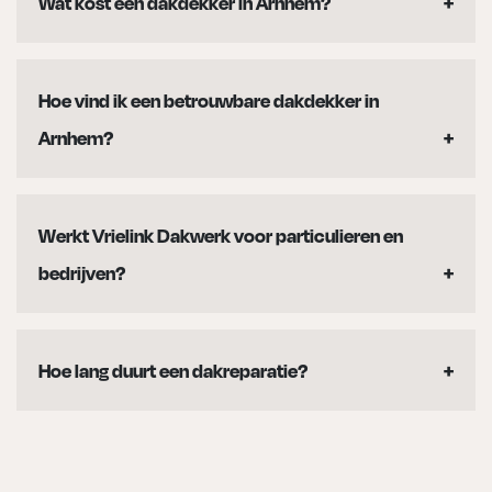
Wat kost een dakdekker in Arnhem?
De kosten zijn afhankelijk van het type
werkzaamheden, het dakoppervlak en de gebruikte
Hoe vind ik een betrouwbare dakdekker in
materialen. Voor een nauwkeurige prijsindicatie
Arnhem?
kunt u het beste een vrijblijvende offerte aanvragen.
Let op ervaring, transparantie en keurmerken.
Vrielink Dakwerk heeft meer dan 25 jaar ervaring en
Werkt Vrielink Dakwerk voor particulieren en
is bekroond met een MVO-award, wat staat voor
bedrijven?
betrouwbaarheid en verantwoord ondernemen.
Ja, wij verzorgen dakwerkzaamheden in Arnhem
voor zowel particuliere woningeigenaren als
Hoe lang duurt een dakreparatie?
zakelijke klanten.
Kleine reparaties zijn vaak binnen één dag klaar.
Grotere reparaties of renovaties duren langer. Na
inspectie kunnen wij een duidelijke planning geven.