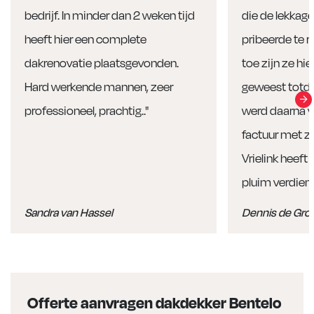
bedrijf. In minder dan 2 weken tijd
die de lekkag
heeft hier een complete
pribeerde te r
dakrenovatie plaatsgevonden.
toe zijn ze hi
Hard werkende mannen, zeer
geweest totda
professioneel, prachtig.."
werd daarna v
factuur met ze
Vrielink heeft 
pluim verdient.
Sandra van Hassel
Dennis de Gro
Offerte aanvragen dakdekker Bentelo