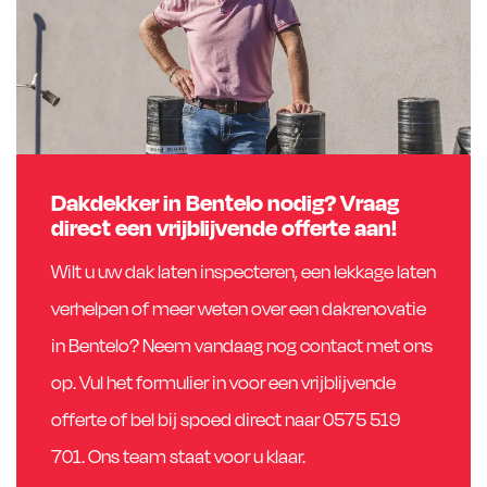
Dakdekker in Bentelo nodig? Vraag
direct een vrijblijvende offerte aan!
Wilt u uw dak laten inspecteren, een lekkage laten
verhelpen of meer weten over een dakrenovatie
in Bentelo? Neem vandaag nog contact met ons
op. Vul het formulier in voor een vrijblijvende
offerte of bel bij spoed direct naar 0575 519
701. Ons team staat voor u klaar.