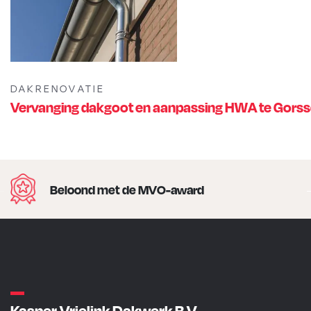
DAKRENOVATIE
Vervanging dakgoot en aanpassing HWA te Gorss
Beloond met de MVO-award
Kasper Vrielink Dakwerk B.V.