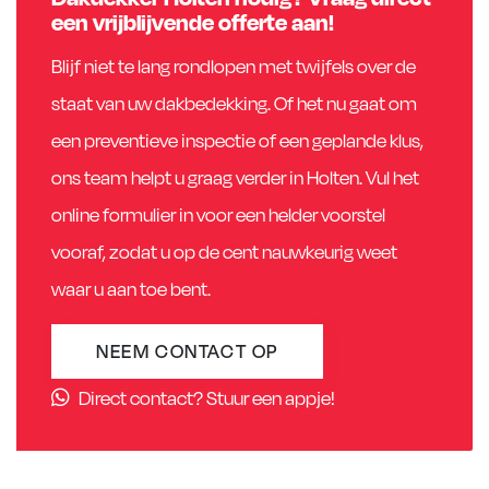
een vrijblijvende offerte aan!
Blijf niet te lang rondlopen met twijfels over de
staat van uw dakbedekking. Of het nu gaat om
een preventieve inspectie of een geplande klus,
ons team helpt u graag verder in Holten. Vul het
online formulier in voor een helder voorstel
vooraf, zodat u op de cent nauwkeurig weet
waar u aan toe bent.
NEEM CONTACT OP
Direct contact? Stuur een appje!