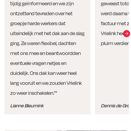
tijdig geïnformeerd en we zijn
geweest totda
ontzettend tevreden over het
werd daarna v
groepje harde werkers dat
factuur met ze
uiteindelijk met het dak aan de slag
Vrielink heeft 
ging. Ze waren flexibel, dachten
pluim verdient.'
met ons mee en beantwoordden
eventuele vragen netjes en
duidelijk. Ons dak kan weer heel
lang vooruit en we zouden Vrielink
zo weer inschakelen.''"
Lianne Bleumink
Dennis de Gro