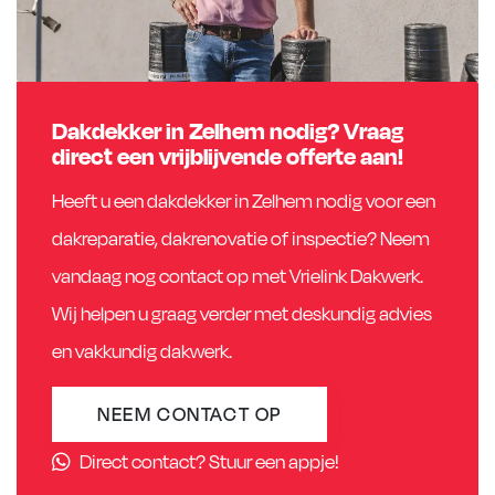
Dakdekker in Zelhem nodig? Vraag
direct een vrijblijvende offerte aan!
Heeft u een dakdekker in Zelhem nodig voor een
dakreparatie, dakrenovatie of inspectie? Neem
vandaag nog contact op met Vrielink Dakwerk.
Wij helpen u graag verder met deskundig advies
en vakkundig dakwerk.
NEEM CONTACT OP
Direct contact? Stuur een appje!