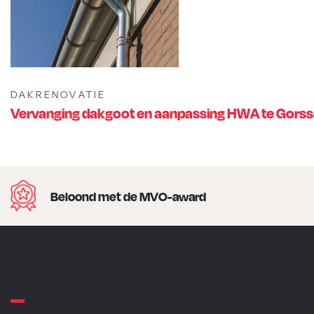
DAKRENOVATIE
Vervanging dakgoot en aanpassing HWA te Gorss
Beloond met de MVO-award