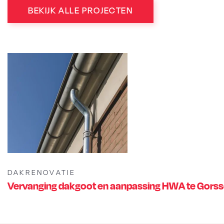
BEKIJK ALLE PROJECTEN
DAKRENOVATIE
Vervanging dakgoot en aanpassing HWA te Gorss