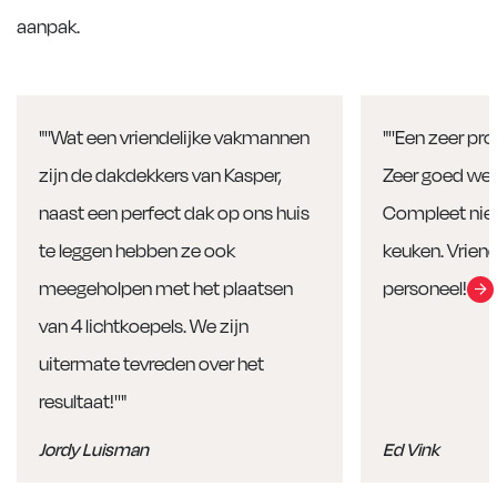
aanpak.
"''Wat een vriendelijke vakmannen
"''Een zeer pro
zijn de dakdekkers van Kasper,
Zeer goed wer
naast een perfect dak op ons huis
Compleet nieu
te leggen hebben ze ook
keuken. Vriend
meegeholpen met het plaatsen
personeel! Aan
van 4 lichtkoepels. We zijn
uitermate tevreden over het
resultaat!''"
Jordy Luisman
Ed Vink