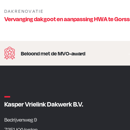
DAKRENOVATIE
Vervanging dakgoot en aanpassing HWA te Gorss
Beloond met de MVO-award
Kasper Vrielink Dakwerk B.V.
Bedrijvenweg 9
7251 KXVorden