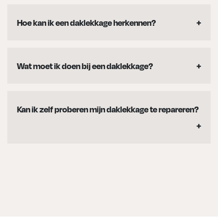
verschillende factoren, zoals slechte dakbedekking,
Hoe kan ik een daklekkage herkennen?
beschadigde dakpannen of dakgoten, verstopte
Mogelijke tekenen van een daklekkage zijn
hemelwaterafvoer en leeftijd van het dak.
vochtplekken op plafonds en muren,
Wat moet ik doen bij een daklekkage?
schimmelvorming, loskomend behang of verf,
Bij een daklekkage is het belangrijk om direct actie
druppels of waterplassen in huis en muffe geur.
te ondernemen. Schakel een professionele
Kan ik zelf proberen mijn daklekkage te repareren?
dakdekker in om de lekkage te lokaliseren en
Het wordt afgeraden om zelfstandig een
repareren. Zorg ook voor eventuele tijdelijke
daklekkage te repareren, tenzij u ervaring heeft als
maatregelen om verdere schade te voorkomen.
professionele dakdekker. Een verkeerde aanpak
kan de situatie verergeren en meer schade
veroorzaken. Laat dit over aan specialisten.