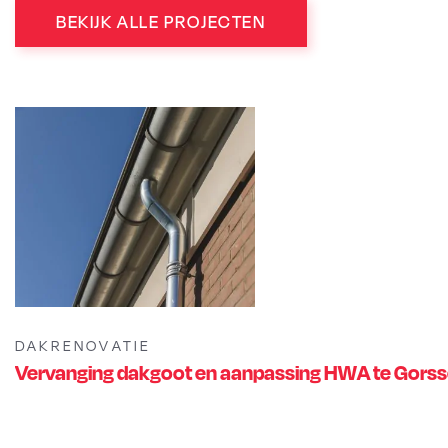
BEKIJK ALLE PROJECTEN
DAKRENOVATIE
Vervanging dakgoot en aanpassing HWA te Gorss